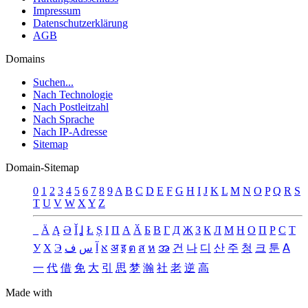
Impressum
Datenschutzerklärung
AGB
Domains
Suchen...
Nach Technologie
Nach Postleitzahl
Nach Sprache
Nach IP-Adresse
Sitemap
Domain-Sitemap
0
1
2
3
4
5
6
7
8
9
A
B
C
D
E
F
G
H
I
J
K
L
M
N
O
P
Q
R
S
T
U
V
W
X
Y
Z
_
Ä
Ą
Ə
Ǐ
Ʝ
Ł
Ș
Ι
Π
А
Ӑ
Б
В
Г
Д
Җ
З
К
Л
М
Н
О
П
Р
С
Т
У
Х
Э
ف
س
آ
א
अ
इ
ต
ส
ห
အ
건
나
디
산
주
청
크
툰
ꓮ
一
代
借
免
大
引
思
梦
瀚
社
老
逆
高
Made with