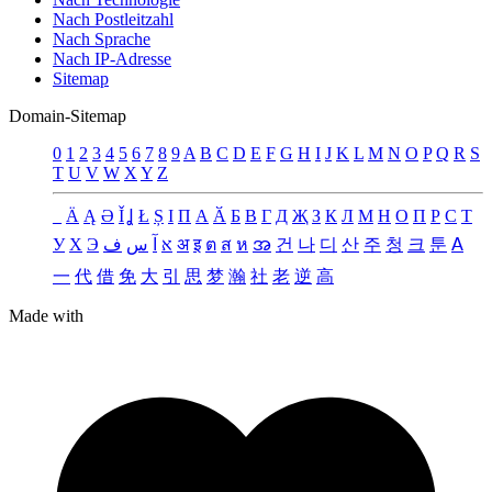
Nach Postleitzahl
Nach Sprache
Nach IP-Adresse
Sitemap
Domain-Sitemap
0
1
2
3
4
5
6
7
8
9
A
B
C
D
E
F
G
H
I
J
K
L
M
N
O
P
Q
R
S
T
U
V
W
X
Y
Z
_
Ä
Ą
Ə
Ǐ
Ʝ
Ł
Ș
Ι
Π
А
Ӑ
Б
В
Г
Д
Җ
З
К
Л
М
Н
О
П
Р
С
Т
У
Х
Э
ف
س
آ
א
अ
इ
ต
ส
ห
အ
건
나
디
산
주
청
크
툰
ꓮ
一
代
借
免
大
引
思
梦
瀚
社
老
逆
高
Made with