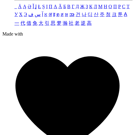
_
Ä
Ą
Ə
Ǐ
Ʝ
Ł
Ș
Ι
Π
А
Ӑ
Б
В
Г
Д
Җ
З
К
Л
М
Н
О
П
Р
С
Т
У
Х
Э
ف
س
آ
א
अ
इ
ต
ส
ห
အ
건
나
디
산
주
청
크
툰
ꓮ
一
代
借
免
大
引
思
梦
瀚
社
老
逆
高
Made with