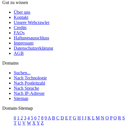
Gut zu wissen
Über uns
Kontakt
Unsere Webcrawler
Credits
FAQs
Haftungsausschluss
Impressum
Datenschutzerklärung
AGB
Domains
Suchen...
Nach Technologie
Nach Postleitzahl
Nach Sprache
Nach IP-Adresse
Sitemap
Domain-Sitemap
0
1
2
3
4
5
6
7
8
9
A
B
C
D
E
F
G
H
I
J
K
L
M
N
O
P
Q
R
S
T
U
V
W
X
Y
Z