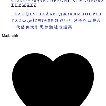
0
1
2
3
4
5
6
7
8
9
A
B
C
D
E
F
G
H
I
J
K
L
M
N
O
P
Q
R
S
T
U
V
W
X
Y
Z
_
Ä
Ą
Ə
Ǐ
Ʝ
Ł
Ș
Ι
Π
А
Ӑ
Б
В
Г
Д
Җ
З
К
Л
М
Н
О
П
Р
С
Т
У
Х
Э
ف
س
آ
א
अ
इ
ต
ส
ห
အ
건
나
디
산
주
청
크
툰
ꓮ
一
代
借
免
大
引
思
梦
瀚
社
老
逆
高
Made with