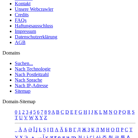
Kontakt
Unsere Webcrawler
Credits
FAQs
Haftungsausschluss
Impressum
Datenschutzerklärung
AGB
Domains
Suchen...
Nach Technologie
Nach Postleitzahl
Nach Sprache
Nach IP-Adresse
Sitemap
Domain-Sitemap
0
1
2
3
4
5
6
7
8
9
A
B
C
D
E
F
G
H
I
J
K
L
M
N
O
P
Q
R
S
T
U
V
W
X
Y
Z
_
Ä
Ą
Ə
Ǐ
Ʝ
Ł
Ș
Ι
Π
А
Ӑ
Б
В
Г
Д
Җ
З
К
Л
М
Н
О
П
Р
С
Т
У
Х
Э
ف
س
آ
א
अ
इ
ต
ส
ห
အ
건
나
디
산
주
청
크
툰
ꓮ