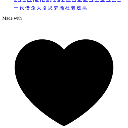
一
代
借
免
大
引
思
梦
瀚
社
老
逆
高
Made with