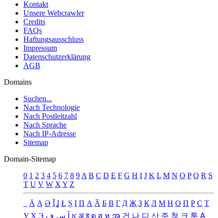
Kontakt
Unsere Webcrawler
Credits
FAQs
Haftungsausschluss
Impressum
Datenschutzerklärung
AGB
Domains
Suchen...
Nach Technologie
Nach Postleitzahl
Nach Sprache
Nach IP-Adresse
Sitemap
Domain-Sitemap
0
1
2
3
4
5
6
7
8
9
A
B
C
D
E
F
G
H
I
J
K
L
M
N
O
P
Q
R
S
T
U
V
W
X
Y
Z
_
Ä
Ą
Ə
Ǐ
Ʝ
Ł
Ș
Ι
Π
А
Ӑ
Б
В
Г
Д
Җ
З
К
Л
М
Н
О
П
Р
С
Т
У
Х
Э
ف
س
آ
א
अ
इ
ต
ส
ห
အ
건
나
디
산
주
청
크
툰
ꓮ