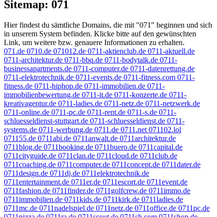
Sitemap: 071
Hier findest du sämtliche Domains, die mit "071" beginnen und sich
in unserem System befinden. Klicke bitte auf den gewünschten
Link, um weitere bzw. genauere Informationen zu erhalten.
071.de
0710.de
071012.de
0711-aktienclub.de
0711-aktuell.de
0711-architektur.de
0711-bbq.de
0711-bodytalk.de
0711-
businessapartments.de
0711-computer.de
0711-datenrettung.de
0711-elektrotechnik.de
0711-events.de
0711-fitness.com
0711-
fitness.de
0711-hiphop.de
0711-immobilien.de
0711-
immobilienbewertung.de
0711-it.de
0711-konzerte.de
0711-
kreativagentur.de
0711-ladies.de
0711-netz.de
0711-netzwerk.de
0711-online.de
0711-pc.de
0711-rent.de
0711-s.de
0711-
schluesseldienst-stuttgart.de
0711-schluesseldienst.de
0711-
systems.de
0711-werbung.de
0711.de
0711.net
071102.lol
071155.de
0711abi.de
0711anwalt.de
0711architektur.de
0711blog.de
0711booking.de
0711buero.de
0711capital.de
0711cityguide.de
0711clan.de
0711cloud.de
0711club.de
0711coaching.de
0711computer.de
0711concept.de
0711dater.de
0711design.de
0711dj.de
0711elektrotechnik.de
0711entertainment.de
0711er.de
0711escort.de
0711event.de
0711fashion.de
0711finder.de
0711golfcrew.de
0711immo.de
0711immobilien.de
0711kids.de
0711kirk.de
0711ladies.de
0711mc.de
0711nadelspiel.de
0711netz.de
0711office.de
0711pc.de
0711pizza.de
0711ra.de
0711scout.de
0711sh.com
0711shop.de