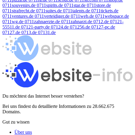
0711souvenirs.de
0711spirits.de
0711star.de
0711store.de
0711strafrecht.de
0711suites.de
0711talents.de
0711tickets.de
0711ventures.de
0711verteidiger.de
0711web.de
0711webspace.de
0711wg.de
0711zahnaerzte.de
0711zahnarzt.de
0712.de
07121-
55511.de
07121-party.de
07124.de
071256.de
07127-pc.de
07127.de
0713.de
07131.de
Du möchtest das Internet besser verstehen?
Bei uns findest du detaillierte Informationen zu 28.662.675
Domains.
Gut zu wissen
Über uns