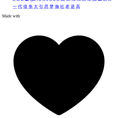
一
代
借
免
大
引
思
梦
瀚
社
老
逆
高
Made with